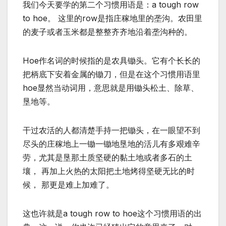
我们今天要学的第二个习惯用语是：a tough row
to hoe。 这里的row是指庄稼地里的垄沟。农田里
的麦子或者玉米都是整整齐齐地沿着垄沟种的。
Hoe作名词的时候指的是农具锄头。它有个长长的
把柄底下安着金属的锄刀，但是在这个习惯用语里
hoe显然当动词用，意思就是用锄头松土、除草、
垦地等。
干过农活的人都清楚手持一把锄头，在一眼望不到
尽头的庄稼地上一锄一锄地垦地的活儿有多艰难辛
劳，尤其是垦那土质坚硬的黏土地或者多石的土
壤， 再加上火热的太阳把土地烤得坚硬无比的时
候， 那更是难上加难了。
这也许就是a tough row to hoe这个习惯用语的出