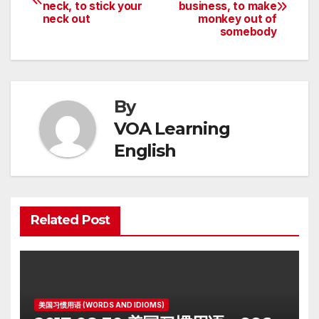
neck, to stick your
business, to make
navigation
neck out
monkey out of
somebody
By
VOA Learning
English
Related Post
美国习惯用语 (WORDS AND IDIOMS)