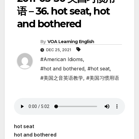
语 – 36. hot seat, hot
and bothered
By
VOA Learning English
DEC 25, 2021
#American Idioms
,
#hot and bothered
,
#hot seat
,
#美国之音英语教学
,
#美国习惯用语
hot seat
hot and bothered