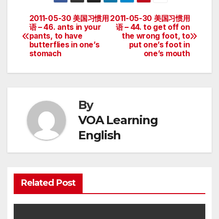
2011-05-30 美国习惯用
2011-05-30 美国习惯用
Post
语 – 46. ants in your
语 – 44. to get off on
pants, to have
the wrong foot, to
navigation
butterflies in one’s
put one’s foot in
stomach
one’s mouth
By
VOA Learning
English
Related Post