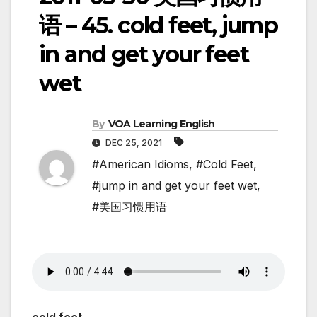
语 – 45. cold feet, jump
in and get your feet
wet
By
VOA Learning English
DEC 25, 2021
#American Idioms
,
#Cold Feet
,
#jump in and get your feet wet
,
#美国习惯用语