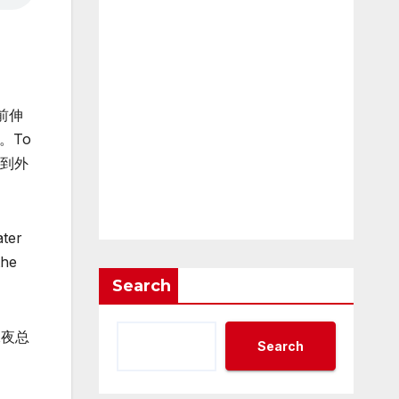
前伸
。To
们到外
ater
the
Search
像夜总
Search