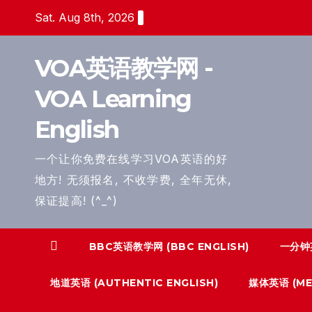
Skip
Sat. Aug 8th, 2026
to
content
VOA英语教学网 -
VOA Learning
English
一个让你免费在线学习VOA英语的好
地方! 无须报名, 不收学费, 全年无休,
保证提高! (^_^)
BBC英语教学网 (BBC ENGLISH)
一分钟英
地道英语 (AUTHENTIC ENGLISH)
媒体英语 (MED