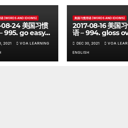
 (WORDS AND IDIOMS)
美国习惯用语 (WORDS AND IDIOMS)
7-08-24 美国习惯
2017-08-16 美国
 995. go easy
语 – 994. gloss o
, 2021
VOA LEARNING
DEC 30, 2021
VOA LEAR
H
ENGLISH