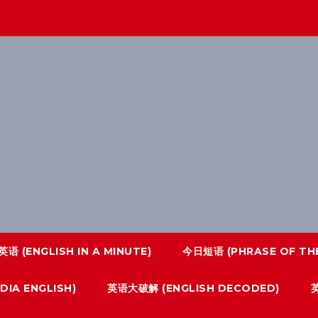
语 (ENGLISH IN A MINUTE)
今日短语 (PHRASE OF THE
IA ENGLISH)
英语大破解 (ENGLISH DECODED)
英