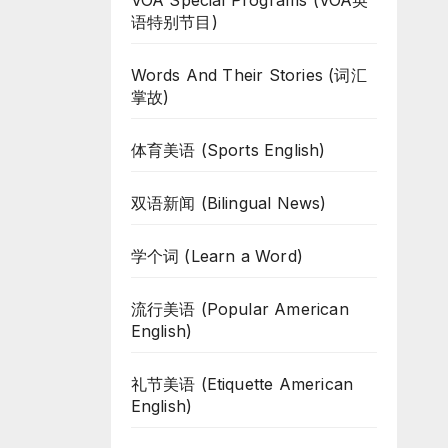
VOA Special Programs (VOA英
语特别节目)
Words And Their Stories (词汇
掌故)
体育美语 (Sports English)
双语新闻 (Bilingual News)
学个词 (Learn a Word)
流行美语 (Popular American
English)
礼节美语 (Etiquette American
English)