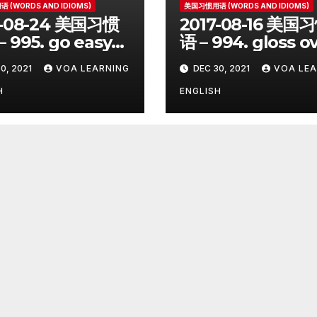
 (WORDS AND IDIOMS)
美国习惯用语 (WORDS AND IDIOMS)
7-08-24 美国习惯
2017-08-16 美国
 995. go easy
语 – 994. gloss o
0, 2021
VOA LEARNING
DEC 30, 2021
VOA LEA
H
ENGLISH