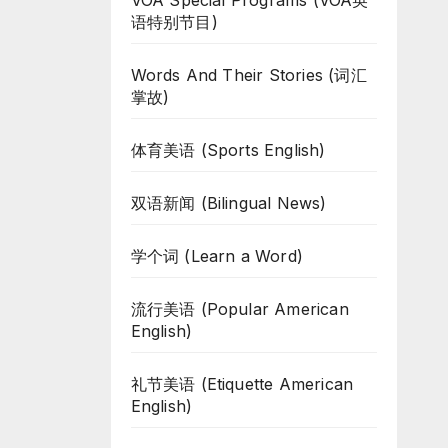
VOA Special Programs (VOA英
语特别节目)
Words And Their Stories (词汇
掌故)
体育美语 (Sports English)
双语新闻 (Bilingual News)
学个词 (Learn a Word)
流行美语 (Popular American
English)
礼节美语 (Etiquette American
English)