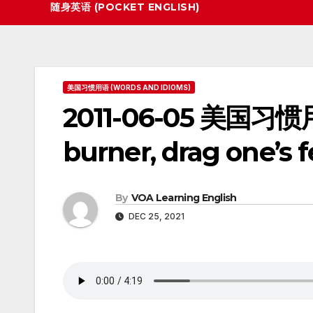
随身英语 (POCKET ENGLISH)
美国习惯用语 (WORDS AND IDIOMS)
2011-06-05 美国习惯用语
burner, drag one’s f
By
VOA Learning English
DEC 25, 2021