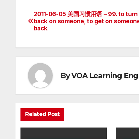
2011-06-05 美国习惯用语 – 99. to turn 
Post
back on someone, to get on someone
navigation
back
By
VOA Learning Engl
Related Post