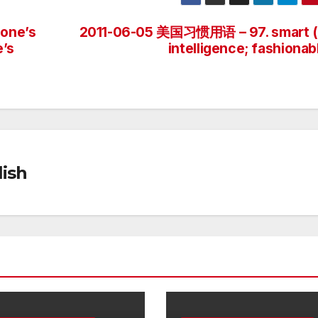
one’s
2011-06-05 美国习惯用语 – 97. smart (
’s
intelligence; fashionab
ish