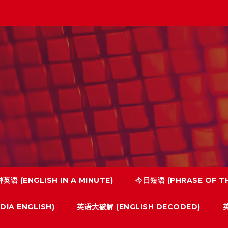
英语 (ENGLISH IN A MINUTE)
今日短语 (PHRASE OF TH
IA ENGLISH)
英语大破解 (ENGLISH DECODED)
英