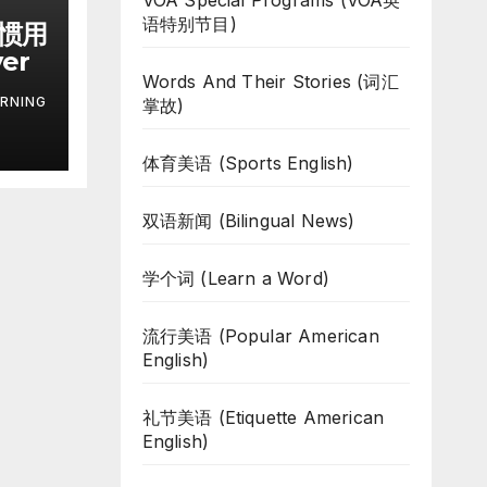
VOA Special Programs (VOA英
语特别节目)
习惯用
ver
Words And Their Stories (词汇
RNING
掌故)
体育美语 (Sports English)
双语新闻 (Bilingual News)
学个词 (Learn a Word)
流行美语 (Popular American
English)
礼节美语 (Etiquette American
English)