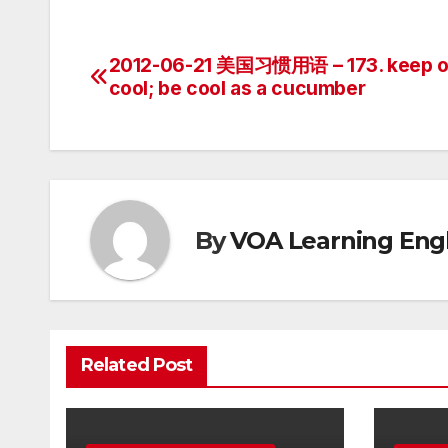
2012-06-21 美国习惯用语 – 173. keep o
Post
cool; be cool as a cucumber
navigation
By
VOA Learning Engl
Related Post