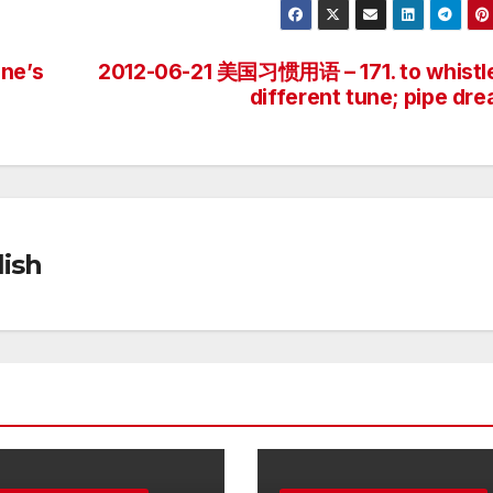
ne’s
2012-06-21 美国习惯用语 – 171. to whistl
different tune; pipe dr
ish