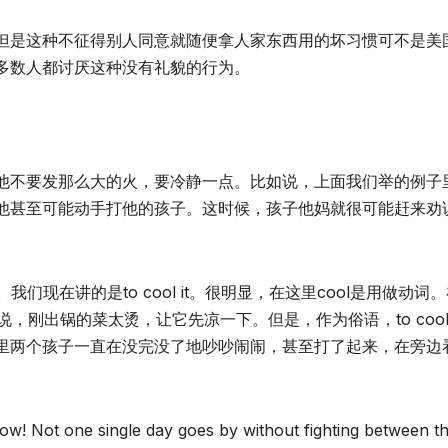
但是这种不征得别人同意就随便拿人家东西用的坏习惯可不是美
多数人都讨厌这种没有礼貌的行为。
他不要发那么大的火，要冷静一点。比如说，上面我们举的例子
他甚至可能动手打他的孩子。这时候，孩子他妈就很可能赶来劝
我们现在讲的是to cool it。很明显，在这里cool是用做动词
如说，刚出锅的菜太烫，让它先凉一下。但是，作为俗语，to cool 
里两个孩子一直在没完没了地吵吵闹闹，甚至打了起来，在旁边
 now! Not one single day goes by without fighting between t