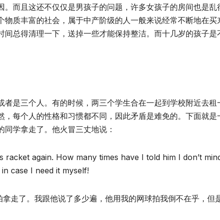
因。而且这还不仅仅是男孩子的问题，许多女孩子的房间也是乱
个物质丰富的社会，属于中产阶级的人一般来说经常不断地在买
时间总得清理一下，送掉一些才能保持整洁。而十几岁的孩子是
或者是三个人。有的时候，两三个学生合在一起到学校附近去租
然，每个人的性格和习惯都不同，因此矛盾是难免的。下面就是
的同学拿走了。他火冒三丈地说：
s racket again. How many times have I told him I don’t min
t in case I need it myself!
球拍拿走了。我跟他说了多少遍，他用我的网球拍我倒不在乎，但