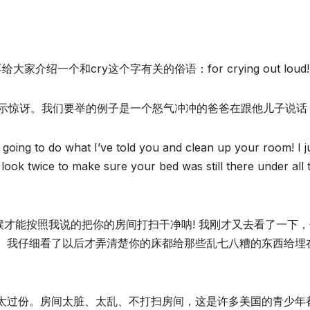
绍一个和cry这个字有关的俗语：for crying out loud!
者是厌烦地表示惊讶。我们要举的例子是一个怒气冲冲的爸爸在跟他儿子说话
oing to do what I’ve told you and clean up your room! I j
 look twice to make sure your bed was still there under all 
候才能按照我说的把你的房间打扫干净呐! 我刚才又去看了一下
。我仔细看了以后才弄清楚你的床都给那些乱七八糟的东西给埋
太过份。房间太脏、太乱、不打扫房间，这是许多美国的青少年