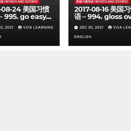
 (WORDS AND IDIOMS)
美国习惯用语 (WORDS AND IDIOMS)
7-08-24 美国习惯
2017-08-16 美国
 995. go easy
语 – 994. gloss o
0, 2021
VOA LEARNING
DEC 30, 2021
VOA LEA
H
ENGLISH