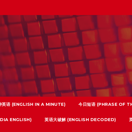
英语 (ENGLISH IN A MINUTE)
今日短语 (PHRASE OF TH
IA ENGLISH)
英语大破解 (ENGLISH DECODED)
英