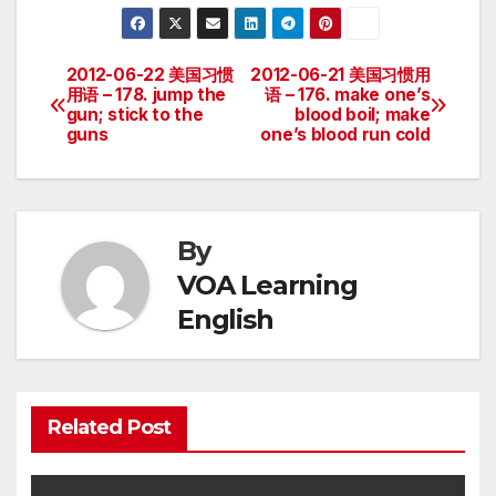
2012-06-22 美国习惯
2012-06-21 美国习惯用
Post
用语 – 178. jump the
语 – 176. make one’s
gun; stick to the
blood boil; make
navigation
guns
one’s blood run cold
By
VOA Learning
English
Related Post