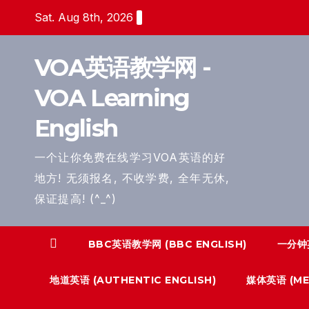
Skip
Sat. Aug 8th, 2026
to
content
VOA英语教学网 -
VOA Learning
English
一个让你免费在线学习VOA英语的好
地方! 无须报名, 不收学费, 全年无休,
保证提高! (^_^)
BBC英语教学网 (BBC ENGLISH)
一分钟英
地道英语 (AUTHENTIC ENGLISH)
媒体英语 (MED