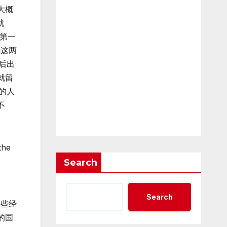
大概
就
的第一
n这两
以后出
就留
育的人
不
the
Search
Search
那些经
的国