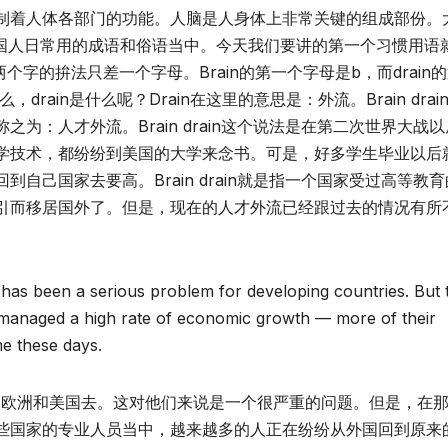
制着人体各部门的功能。人脑是人身体上非常关键的组成部份。
美国人日常用的成语和俗语当中。今天我们要讲的第一个习惯用语
rain这两个字的拚法只差一个字母。Brain的第一个字母是b，而drain
drain是什么呢？Drain在这里的意思是：外流。Brain drai
为：人才外流。Brain drain这个说法是在第二次世界大战
学技术，都纷纷到美国的大学来念书。可是，好多学生毕业以后
自己国家去要高。Brain drain就是指一个国家受过高等教
引而移居国外了。但是，现在的人才外流已经跟过去的情况有所
as been a serious problem for developing countries. But 
e managed a high rate of economic growth — more of their
me these days.
到欧洲和美国去。这对他们来说是一个很严重的问题。但是，在
些国家的专业人员当中，越来越多的人正在纷纷从外国回到原来