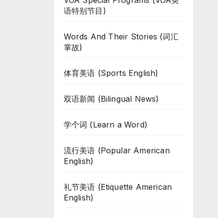
VOA Special Programs (VOA英
语特别节目)
Words And Their Stories (词汇
掌故)
体育美语 (Sports English)
双语新闻 (Bilingual News)
学个词 (Learn a Word)
流行美语 (Popular American
English)
礼节美语 (Etiquette American
English)