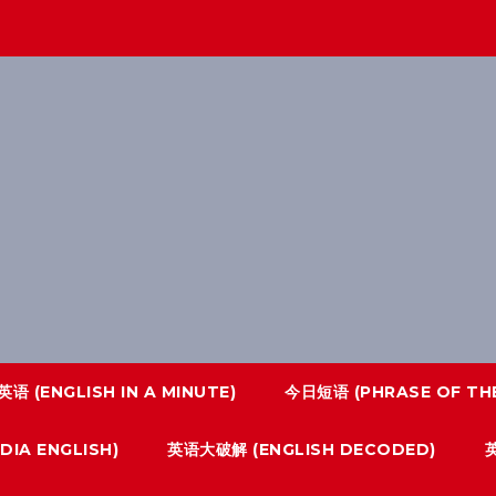
语 (ENGLISH IN A MINUTE)
今日短语 (PHRASE OF THE
IA ENGLISH)
英语大破解 (ENGLISH DECODED)
英