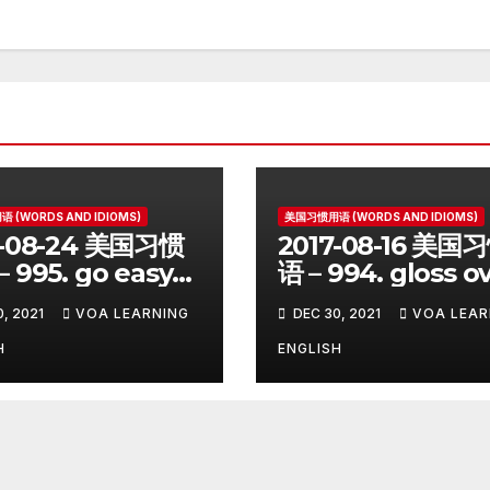
 (WORDS AND IDIOMS)
美国习惯用语 (WORDS AND IDIOMS)
7-08-24 美国习惯
2017-08-16 美国
 995. go easy
语 – 994. gloss o
, 2021
VOA LEARNING
DEC 30, 2021
VOA LEAR
H
ENGLISH