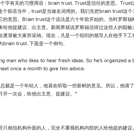
关的习惯用语：brain trust. Trust是信任的意思。Trus
这个俗语当中，trust是当做名词用的。我们先把brain trust这
意思。Brain trust这个说法是六十年前开始的。当时罗斯福
来给他提建议、出主意。新闻界就说罗斯福信得过这些人的聪敏
法逐渐被大家所采纳。现在，凡是一个组织的领导人在他手下工
in trust. 下面是一个例句。
 man who likes to hear fresh ideas. So he’s organized a 
meet once a month to give him advice.
的总裁是一个年轻人，他喜欢听取一些新鲜的意见。所以，他请
月开一次会，给他出主意、提建议。”
导只相信机构外面的人，完全不重视机构内部的人给他提的建议