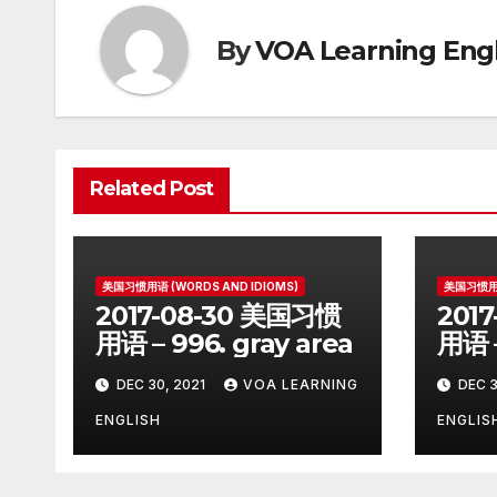
By
VOA Learning Engl
Related Post
美国习惯用语 (WORDS AND IDIOMS)
美国习惯用语
2017-08-30 美国习惯
201
用语 – 996. gray area
用语 –
on
DEC 30, 2021
VOA LEARNING
DEC 3
ENGLISH
ENGLIS