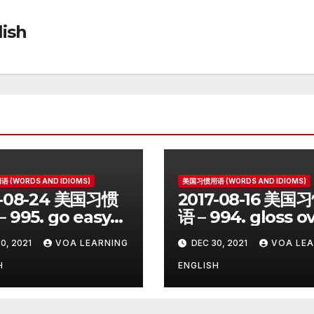
ish
 (WORDS AND IDIOMS)
美国习惯用语 (WORDS AND IDIOMS)
7-08-24 美国习惯
2017-08-16 美国
 995. go easy
语 – 994. gloss o
0, 2021
VOA LEARNING
DEC 30, 2021
VOA LEA
H
ENGLISH