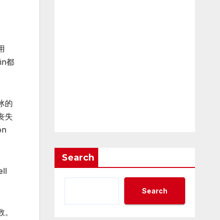
用
in都
冰的
丧失
n
Search
ll
Search
数。