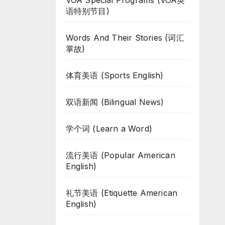
VOA Special Programs (VOA英
语特别节目)
Words And Their Stories (词汇
掌故)
体育美语 (Sports English)
双语新闻 (Bilingual News)
学个词 (Learn a Word)
流行美语 (Popular American
English)
礼节美语 (Etiquette American
English)