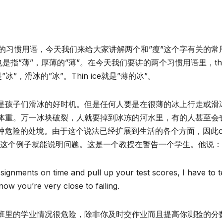
主的习惯用语，今天我们来给大家讲解两个和”瘦”这个字有关的常
合也是指”薄”，厚薄的”薄”。在今天我们要讲的两个习惯用语里，th
是”冰”，滑冰的”冰”。Thin ice就是”薄的冰”。
是孩子们滑冰的好时机。但是任何人要是在很薄的冰上行走或滑
体重。万一冰块破裂，人就要掉到冰冻的河水里，有的人甚至会
是指各种危险的处境。由于这个说法已经扩展到生活的各个方面，因此o
。下面这个例子就能说明问题。这是一个教授在警告一个学生。他说：
ignments on time and pull up your test scores, I have to te
 now you’re very close to failing.
班里的学业情况很危险，除非你及时交作业而且提高你测验的分