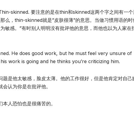
-skinned. 要注意的是在thin和skinned这两个字之间有一
”。那么，thin-skinned就是”皮肤很薄”的意思。当做习惯用语的
更为敏感。”有时别人明明没有批评他的意思，而他也以为人家在
kinned. He does good work, but he must feel very unsure of
is work is going and he thinks you’re criticizing him.
问题是他太敏感，脸皮太薄。他的工作很好，但是他肯定对自己
就会认为你是在批评他。
们本人恐怕也是很痛苦的。