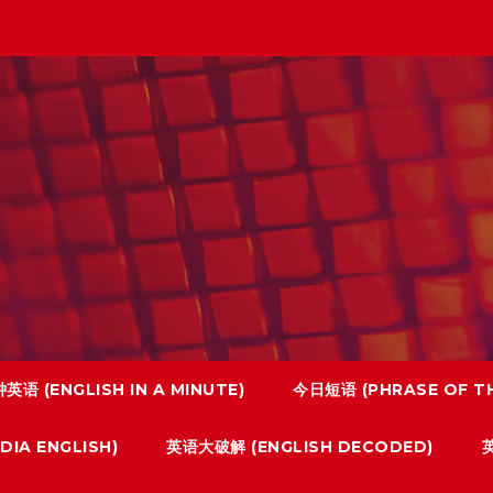
英语 (ENGLISH IN A MINUTE)
今日短语 (PHRASE OF TH
IA ENGLISH)
英语大破解 (ENGLISH DECODED)
英