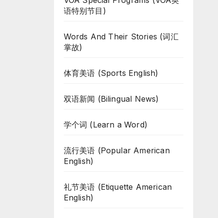
VOA Special Programs (VOA英
语特别节目)
Words And Their Stories (词汇
掌故)
体育美语 (Sports English)
双语新闻 (Bilingual News)
学个词 (Learn a Word)
流行美语 (Popular American
English)
礼节美语 (Etiquette American
English)