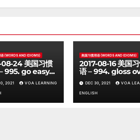
 (WORDS AND IDIOMS)
美国习惯用语 (WORDS AND IDIOMS)
7-08-24 美国习惯
2017-08-16 美国
 995. go easy
语 – 994. gloss o
0, 2021
VOA LEARNING
DEC 30, 2021
VOA LEA
H
ENGLISH