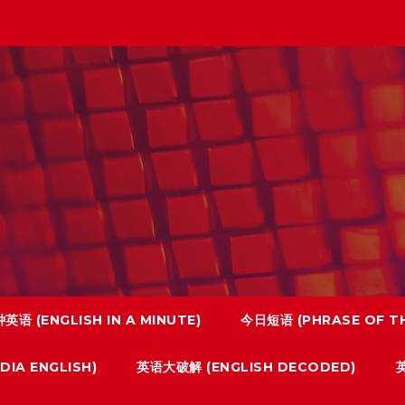
英语 (ENGLISH IN A MINUTE)
今日短语 (PHRASE OF TH
IA ENGLISH)
英语大破解 (ENGLISH DECODED)
英