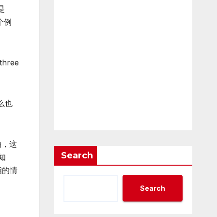
是
个例
 three
么也
油，这
Search
知
指的情
Search