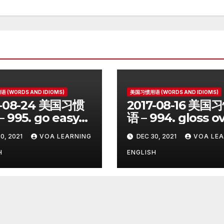
 (WORDS AND IDIOMS)
美国习惯用语 (WORDS AND IDIOMS)
7-08-24 美国习惯
2017-08-16 美国
 995. go easy
语 – 994. gloss o
0, 2021
VOA LEARNING
DEC 30, 2021
VOA LEA
H
ENGLISH