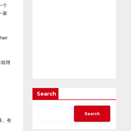
一个
一家
heir
样就增
Search
Search
释。有
。