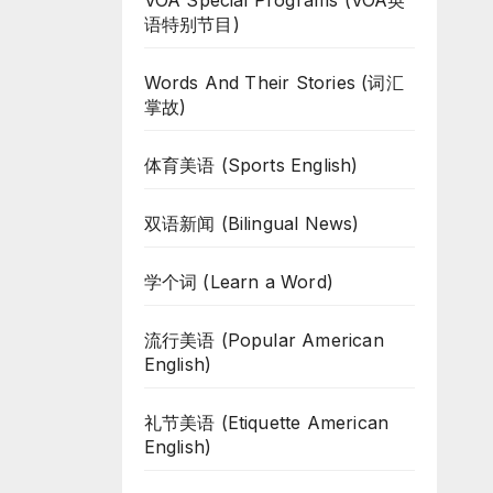
VOA Special Programs (VOA英
语特别节目)
Words And Their Stories (词汇
掌故)
体育美语 (Sports English)
双语新闻 (Bilingual News)
学个词 (Learn a Word)
流行美语 (Popular American
English)
礼节美语 (Etiquette American
English)