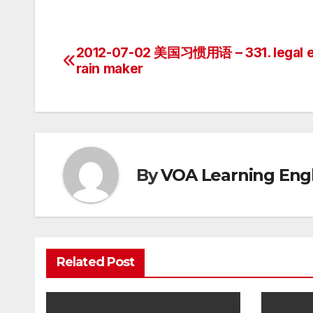
2012-07-02 美国习惯用语 – 331. legal e
Post
rain maker
navigation
By
VOA Learning Engl
Related Post