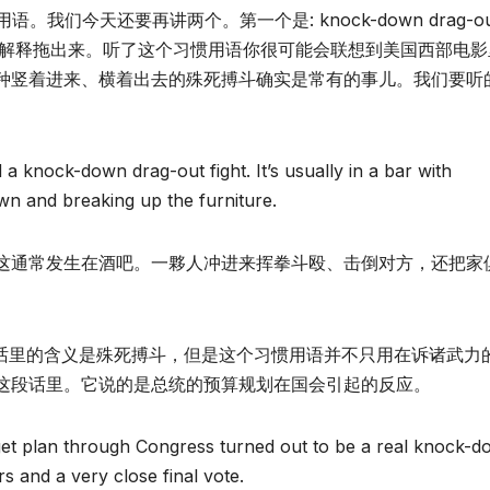
我们今天还要再讲两个。第一个是: knock-down drag-ou
g-out可以解释拖出来。听了这个习惯用语你很可能会联想到美国西部电
种竖着进来、横着出去的殊死搏斗确实是常有的事儿。我们要听
nock-down drag-out fight. It’s usually in a bar with
n and breaking up the furniture.
这通常发生在酒吧。一夥人冲进来挥拳斗殴、击倒对方，还把家
习惯用语在这段话里的含义是殊死搏斗，但是这个习惯用语并不只用在诉诸武力
这段话里。它说的是总统的预算规划在国会引起的反应。
et plan through Congress turned out to be a real knock-
s and a very close final vote.