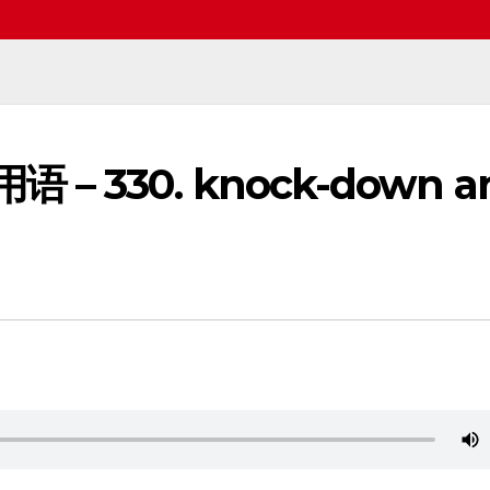
语 – 330. knock-down a