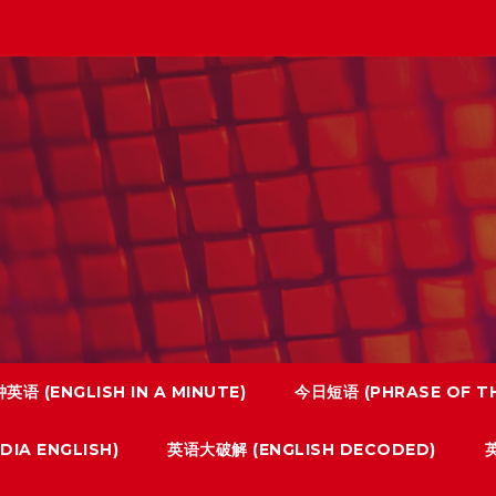
英语 (ENGLISH IN A MINUTE)
今日短语 (PHRASE OF TH
IA ENGLISH)
英语大破解 (ENGLISH DECODED)
英