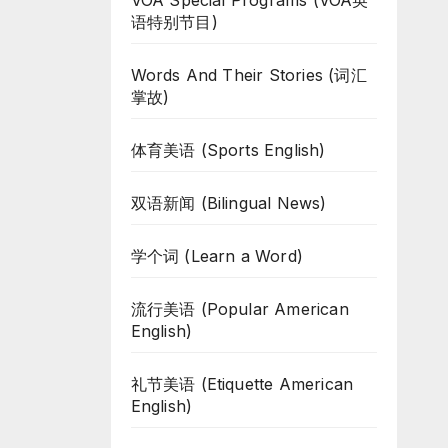
VOA Special Programs (VOA英
语特别节目)
Words And Their Stories (词汇
掌故)
体育美语 (Sports English)
双语新闻 (Bilingual News)
学个词 (Learn a Word)
流行美语 (Popular American
English)
礼节美语 (Etiquette American
English)