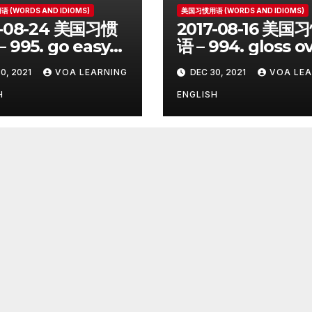
 (WORDS AND IDIOMS)
美国习惯用语 (WORDS AND IDIOMS)
7-08-24 美国习惯
2017-08-16 美国
 995. go easy
语 – 994. gloss o
0, 2021
VOA LEARNING
DEC 30, 2021
VOA LEA
H
ENGLISH