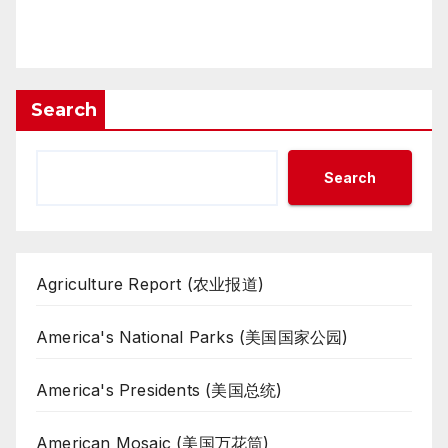
Search
Search
Agriculture Report (农业报道)
America's National Parks (美国国家公园)
America's Presidents (美国总统)
American Mosaic (美国万花筒)