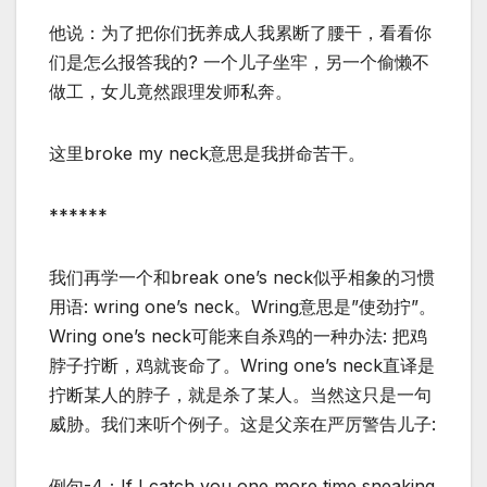
他说：为了把你们抚养成人我累断了腰干，看看你
们是怎么报答我的? 一个儿子坐牢，另一个偷懒不
做工，女儿竟然跟理发师私奔。
这里broke my neck意思是我拼命苦干。
******
我们再学一个和break one’s neck似乎相象的习惯
用语: wring one’s neck。Wring意思是”使劲拧”。
Wring one’s neck可能来自杀鸡的一种办法: 把鸡
脖子拧断，鸡就丧命了。Wring one’s neck直译是
拧断某人的脖子，就是杀了某人。当然这只是一句
威胁。我们来听个例子。这是父亲在严厉警告儿子:
例句-4：If I catch you one more time sneaking