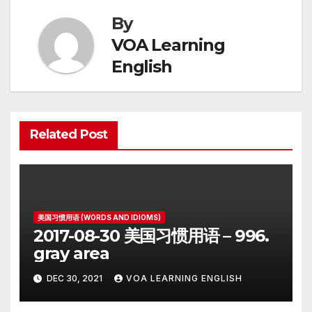
By
VOA Learning
English
Related Post
美国习惯用语 (WORDS AND IDIOMS)
2017-08-30 美国习惯用语 – 996.
gray area
DEC 30, 2021
VOA LEARNING ENGLISH