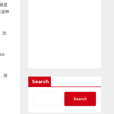
译就是
是这种
。比
sco
，而
Search
Search