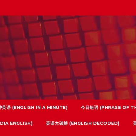
英语 (ENGLISH IN A MINUTE)
今日短语 (PHRASE OF TH
IA ENGLISH)
英语大破解 (ENGLISH DECODED)
英