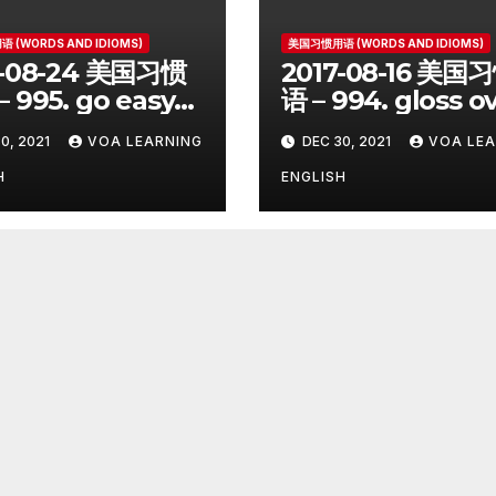
 (WORDS AND IDIOMS)
美国习惯用语 (WORDS AND IDIOMS)
7-08-24 美国习惯
2017-08-16 美国
 995. go easy
语 – 994. gloss o
0, 2021
VOA LEARNING
DEC 30, 2021
VOA LEA
H
ENGLISH