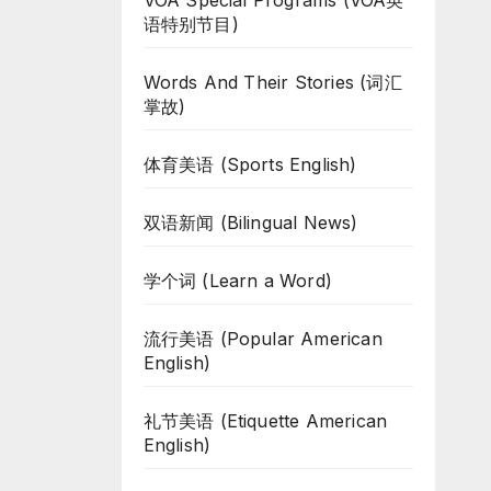
VOA Special Programs (VOA英
语特别节目)
Words And Their Stories (词汇
掌故)
体育美语 (Sports English)
双语新闻 (Bilingual News)
学个词 (Learn a Word)
流行美语 (Popular American
English)
礼节美语 (Etiquette American
English)