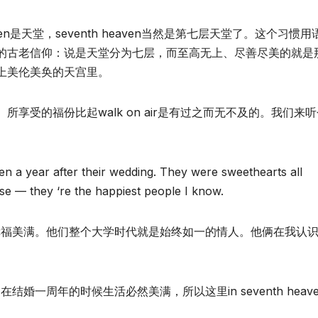
Heaven是天堂，seventh heaven当然是第七层天堂了。这个习惯
的古老信仰：说是天堂分为七层，而至高无上、尽善尽美的就是
上美伦美奂的天宫里。
en， 所享受的福份比起walk on air是有过之而无不及的。我们来
 a year after their wedding. They were sweethearts all
se — they ‘re the happiest people I know.
其幸福美满。他们整个大学时代就是始终如一的情人。他俩在我认
婚一周年的时候生活必然美满，所以这里in seventh heav