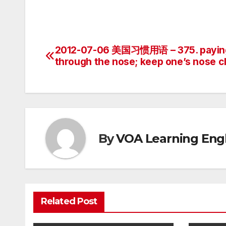
2012-07-06 美国习惯用语 – 375. payin
Post
through the nose; keep one’s nose c
navigation
By
VOA Learning Engl
Related Post