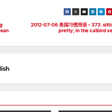
g
2012-07-06 美国习惯用语 – 373. sitti
lean
pretty; in the catbird s
ish