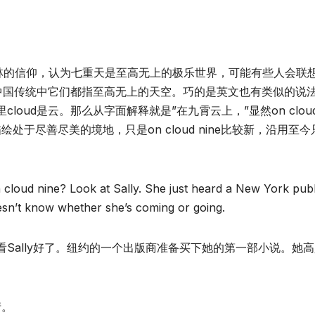
人或者穆斯林的信仰，认为七重天是至高无上的极乐世界，可能有些人会联
。在中国传统中它们都指至高无上的天空。巧的是英文也有类似的说
个习惯用语里cloud是云。那么从字面解释就是”在九霄云上，”显然on clou
，都用来描绘处于尽善尽美的境地，只是on cloud nine比较新，沿用至
oud nine? Look at Sally. She just heard a New York publ
oesn’t know whether she’s coming or going.
Sally好了。纽约的一个出版商准备买下她的第一部小说。她
情。