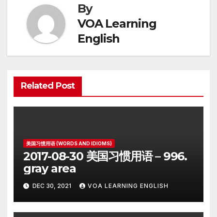
By
VOA Learning
English
Related Post
美国习惯用语 (WORDS AND IDIOMS)
2017-08-30 美国习惯用语 – 996.
gray area
DEC 30, 2021
VOA LEARNING ENGLISH