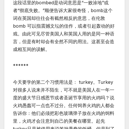
这段话里的bombed是动词意思是“一败涂地”或
者“彻底失败。”顺便告诉大家很奇怪，bomb这个
词在英国却往往会有截然相反的意思，在伦敦
bomb 可以指震撼文坛的佳作，或者引起轰动的好
戏。由此可见尽管美国人和英国人用的是同一种语
言，但是有时却会有全然不同的用法。这甚至会造
成相互间的误解。
******
今天要学的第二个习惯用法是： turkey。Turkey
对很多人说来并不陌生，可不就是美国人在一年一
度的盛大节日感恩节或者圣诞节享用的火鸡吗？说
火鸡愚蠢可一点也不过分。任何饲养火鸡的人都会
告诉你：他们必须把彩色玻璃弹子放在火鸡的饲料
里，火鸡才会注意到自己的美餐在哪里。起先
turkey只是被借用来说笨拙愚蠢的饭桶，但是到了