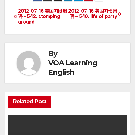
2012-07-16 美国习惯用
2012-07-16 美国习惯用
Post
语 – 542. stomping
语 – 540. life of party
ground
navigation
By
VOA Learning
English
Related Post